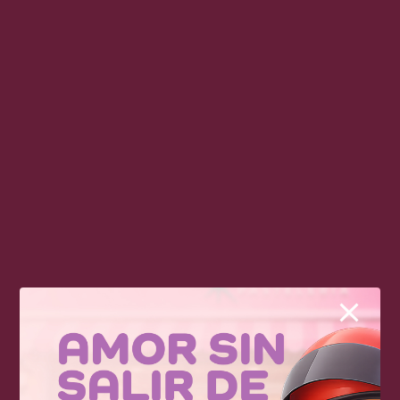
alguna alergia, favor de consultar antes de
consumir. Nuestros productos son siempre
hechos a mano, por lo que pueden variar en
medidas y cantidad de rebanadas.
¡NO TE QUEDES
SIN PROBARLOS!